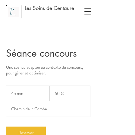
Les Soins de Centaure
Séance concours
Une séance adaptée au contexte du concours,
pour gérer et optimiser.
60
euros
45 min
4
60 €
5
m
Chemin de la Combe
i
n
Réserver